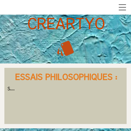
CREARTYO
style
ESSAIS PHILOSOPHIQUES :
S....